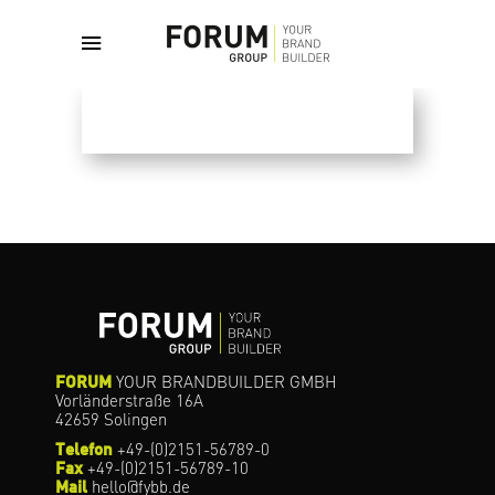
August 4, 2024
English
By
admin
FAIRS
FORUM
YOUR BRANDBUILDER GMBH
Vorländerstraße 16A
42659 Solingen
Telefon
+49-(0)2151-56789-0
Fax
+49-(0)2151-56789-10
Mail
hello@fybb.de