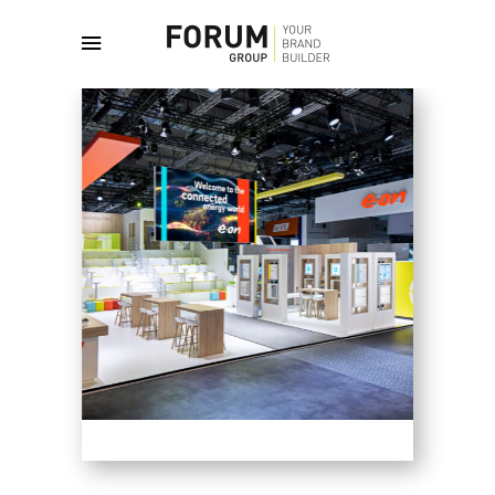
July 10, 2025
English
By
admin
MORE